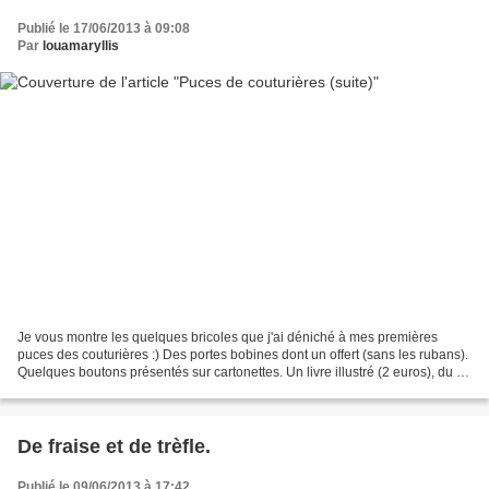
Publié le 17/06/2013 à 09:08
Par
louamaryllis
Je vous montre les quelques bricoles que j'ai déniché à mes premières
puces des couturières :) Des portes bobines dont un offert (sans les rubans).
Quelques boutons présentés sur cartonettes. Un livre illustré (2 euros), du fil
argenté, des rubans de...
De fraise et de trèfle.
Publié le 09/06/2013 à 17:42