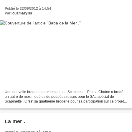
Publié le 22/09/2012 à 14:54
Par
louamaryllis
Une nouvelle broderie pour le plaid de Scapinette . Emma Chaton a brodé
un autre de mes modèles de poupées russes pour le SAL spécial de
Scapinette . C 'est sa quatrième broderie pour sa participation sur ce projet .
Merci encore pour ta participation...
La mer .