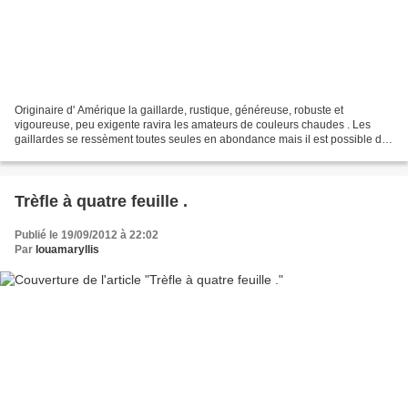
Originaire d' Amérique la gaillarde, rustique, généreuse, robuste et
vigoureuse, peu exigente ravira les amateurs de couleurs chaudes . Les
gaillardes se ressèment toutes seules en abondance mais il est possible de
les multiplier en divisant les touffes...
Trèfle à quatre feuille .
Publié le 19/09/2012 à 22:02
Par
louamaryllis