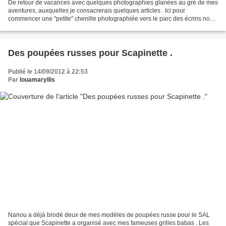
De retour de vacances avec quelques photographies glanées au gré de mes
aventures, auxquelles je consacrerais quelques articles . Ici pour
commencer une "petite" chenille photographiée vers le parc des écrins non
loin de la cascade de la Pisse . ( Hautes-Alpes...
Des poupées russes pour Scapinette .
Publié le 14/09/2012 à 22:53
Par
louamaryllis
Nanou a déjà brodé deux de mes modèles de poupées russe pour le SAL
spécial que Scapinette a organisé avec mes fameuses grilles babas . Les