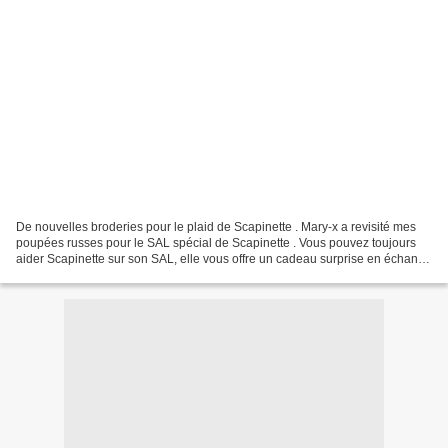
De nouvelles broderies pour le plaid de Scapinette . Mary-x a revisité mes
poupées russes pour le SAL spécial de Scapinette . Vous pouvez toujours
aider Scapinette sur son SAL, elle vous offre un cadeau surprise en échange
;) L'utilisation de mes grilles...