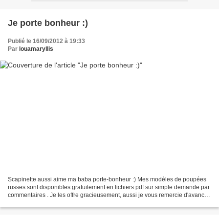
Je porte bonheur :)
Publié le 16/09/2012 à 19:33
Par
louamaryllis
Scapinette aussi aime ma baba porte-bonheur :) Mes modèles de poupées
russes sont disponibles gratuitement en fichiers pdf sur simple demande par
commentaires . Je les offre gracieusement, aussi je vous remercie d'avance
de penser à m'envoyer les photos...