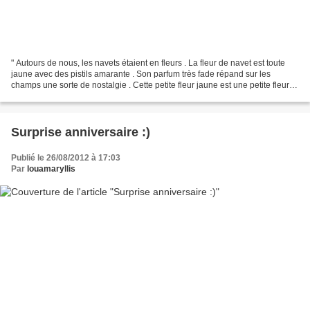
" Autours de nous, les navets étaient en fleurs . La fleur de navet est toute
jaune avec des pistils amarante . Son parfum très fade répand sur les
champs une sorte de nostalgie . Cette petite fleur jaune est une petite fleur
bleue . " [ Joseph Delteil...
Surprise anniversaire :)
Publié le 26/08/2012 à 17:03
Par
louamaryllis