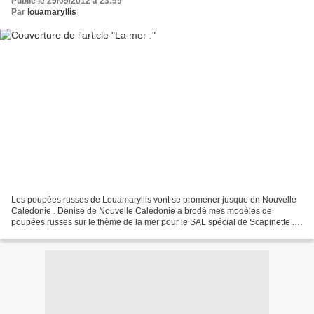
Publié le 29/09/2012 à 23:59
Par
louamaryllis
Les poupées russes de Louamaryllis vont se promener jusque en Nouvelle
Calédonie . Denise de Nouvelle Calédonie a brodé mes modèles de
poupées russes sur le thème de la mer pour le SAL spécial de Scapinette .
Merci encore pour ta participation Denise...