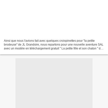
Ainsi que nous l'avions fait avec quelques croixpinettes pour "la petite
brodeuse" de JL Grandsire, nous repartons pour une nouvelle aventure SAL
avec un modèle en téléchargement gratuit " La petite fille et son chaton " de
Jean Louis Grandsire . La grille...