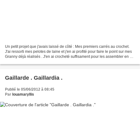
Un petit projet que j'avais laissé de côté : Mes premiers carrés au crochet.
J'ai ressorti mes pelotes de laine et j'en ai profité pour faire le point sur mes
Granny déjà réalisés . J'en ai crocheté suffisament pour les assembler en un
grand carré . Je...
Gaillarde . Gaillardia .
Publié le 05/06/2012 à 08:45
Par
louamaryllis