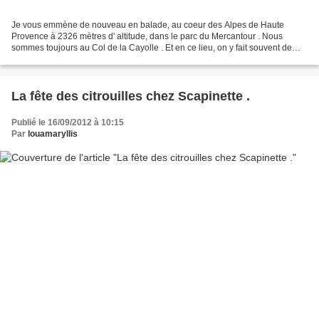
Je vous emmène de nouveau en balade, au coeur des Alpes de Haute
Provence à 2326 mètres d' altitude, dans le parc du Mercantour . Nous
sommes toujours au Col de la Cayolle . Et en ce lieu, on y fait souvent de
belles rencontres :) Copyright www.louamaryllispassions.com...
La fête des citrouilles chez Scapinette .
Publié le 16/09/2012 à 10:15
Par
louamaryllis