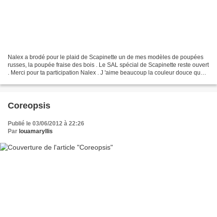
Nalex a brodé pour le plaid de Scapinette un de mes modèles de poupées
russes, la poupée fraise des bois . Le SAL spécial de Scapinette reste ouvert
. Merci pour ta participation Nalex . J 'aime beaucoup la couleur douce que
tu as utilisé pour ta version...
Coreopsis
Publié le 03/06/2012 à 22:26
Par
louamaryllis