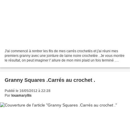
J'ai commencé à rentrer les fils de mes carrés crochetés et j'ai réuni mes
premiers granny avec une jointure de laine noire crochetée . Je vous montre
le résultat, on peut imaginer l' allure de mon mini plaid un fois terminé .
*Endroit* *Envers* Une petite...
Granny Squares .Carrés au crochet .
Publié le 16/05/2012 à 22:28
Par
louamaryllis