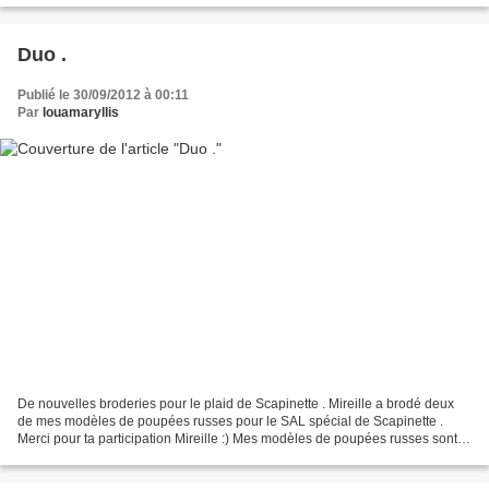
Duo .
Publié le 30/09/2012 à 00:11
Par
louamaryllis
De nouvelles broderies pour le plaid de Scapinette . Mireille a brodé deux
de mes modèles de poupées russes pour le SAL spécial de Scapinette .
Merci pour ta participation Mireille :) Mes modèles de poupées russes sont
disponibles gratuitement en fichiers...