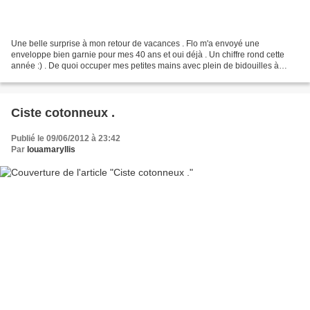
Une belle surprise à mon retour de vacances . Flo m'a envoyé une
enveloppe bien garnie pour mes 40 ans et oui déjà . Un chiffre rond cette
année :) . De quoi occuper mes petites mains avec plein de bidouilles à
confectionner .Rubans, charmes, boutons,...
Ciste cotonneux .
Publié le 09/06/2012 à 23:42
Par
louamaryllis