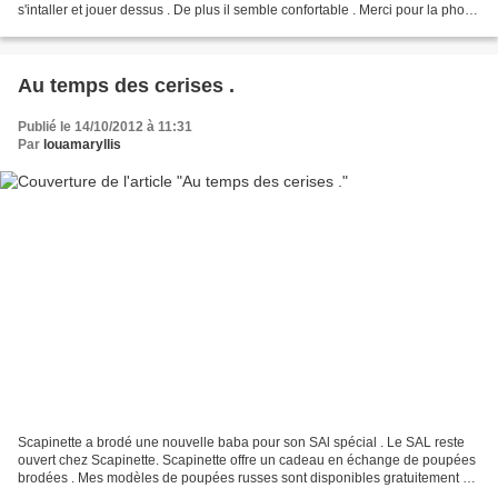
s'intaller et jouer dessus . De plus il semble confortable . Merci pour la photo
Scapinette :) Vous trouverez...
Au temps des cerises .
Publié le 14/10/2012 à 11:31
Par
louamaryllis
Scapinette a brodé une nouvelle baba pour son SAl spécial . Le SAL reste
ouvert chez Scapinette. Scapinette offre un cadeau en échange de poupées
brodées . Mes modèles de poupées russes sont disponibles gratuitement en
fichiers pdf sur simple demande...