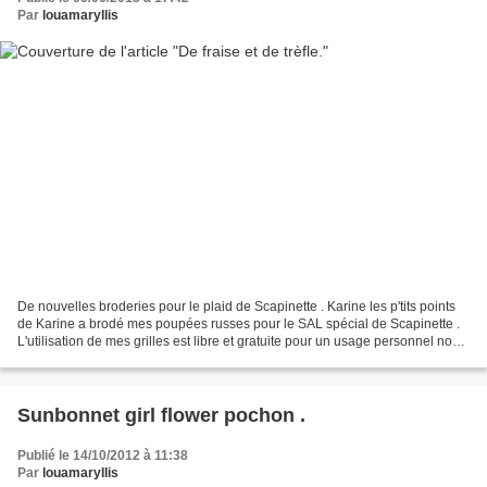
Par
louamaryllis
De nouvelles broderies pour le plaid de Scapinette . Karine les p'tits points
de Karine a brodé mes poupées russes pour le SAL spécial de Scapinette .
L'utilisation de mes grilles est libre et gratuite pour un usage personnel non
commercial , et ne concède...
Sunbonnet girl flower pochon .
Publié le 14/10/2012 à 11:38
Par
louamaryllis