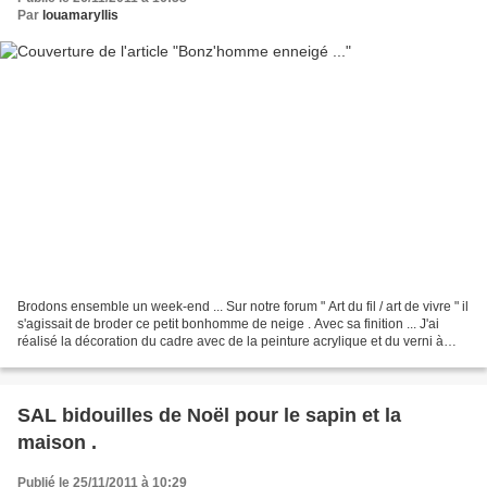
Par
louamaryllis
Brodons ensemble un week-end ... Sur notre forum " Art du fil / art de vivre " il
s'agissait de broder ce petit bonhomme de neige . Avec sa finition ... J'ai
réalisé la décoration du cadre avec de la peinture acrylique et du verni à
craqueler . Quelques...
SAL bidouilles de Noël pour le sapin et la
maison .
Publié le 25/11/2011 à 10:29