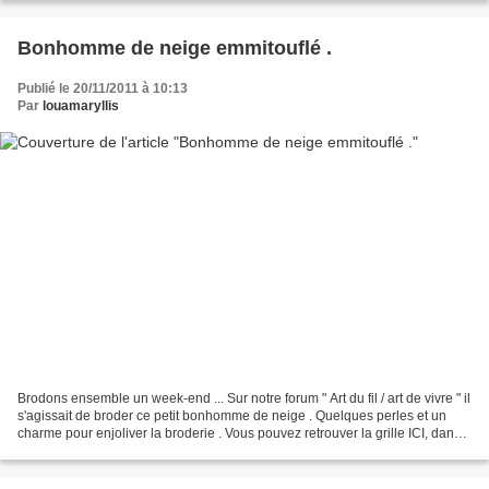
Bonhomme de neige emmitouflé .
Publié le 20/11/2011 à 10:13
Par
louamaryllis
Brodons ensemble un week-end ... Sur notre forum " Art du fil / art de vivre " il
s'agissait de broder ce petit bonhomme de neige . Quelques perles et un
charme pour enjoliver la broderie . Vous pouvez retrouver la grille ICI, dans
la catégorie grilles...