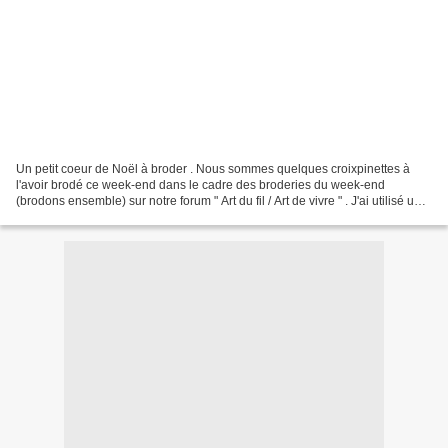
Un petit coeur de Noël à broder . Nous sommes quelques croixpinettes à
l'avoir brodé ce week-end dans le cadre des broderies du week-end
(brodons ensemble) sur notre forum " Art du fil / Art de vivre " . J'ai utilisé une
toile de lin 12 fils / pailletée...