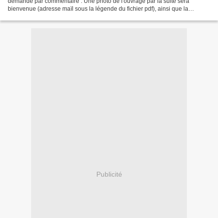
demande par commentaire . Une photo de l'ouvrage par la suite sera
bienvenue (adresse maïl sous la légende du fichier pdf), ainsi que la
confirmation de bonne reception de la...
Publicité