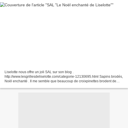
Liselotte nous offre un joli SAL sur son blog .
http://www.lesgrillesdeliselotte.com/categorie-12130695.html Sapins brodés,
Noël enchanté . Il me semble que beaucoup de croixpinettes brodent de
petits sapins ces jours-ci :) Je pense en broder quelques-uns...