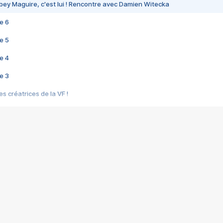
bey Maguire, c'est lui ! Rencontre avec Damien Witecka
e 6
e 5
e 4
e 3
s créatrices de la VF !
e 2
e 1
e Mektoub My Love arrive enfin ! Rencontre avec Shaïn Boumedine et Sal
i : après Toni en famille
elle réalise le bouleversant Dites lui que je l'aime
ais ! Rencontre autour de Vie privée de Rebecca Zlotowski
 de Marguerite, Grave... Rencontre avec Ella Rumpf