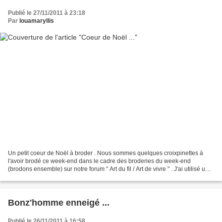
Publié le 27/11/2011 à 23:18
Par
louamaryllis
Un petit coeur de Noël à broder . Nous sommes quelques croixpinettes à
l'avoir brodé ce week-end dans le cadre des broderies du week-end
(brodons ensemble) sur notre forum " Art du fil / Art de vivre " . J'ai utilisé une
toile de lin 12 fils / pailletée...
Bonz'homme enneigé ...
Publié le 26/11/2011 à 16:58