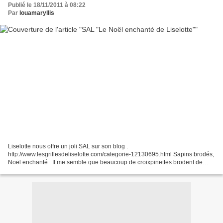
Publié le 18/11/2011 à 08:22
Par
louamaryllis
Liselotte nous offre un joli SAL sur son blog .
http://www.lesgrillesdeliselotte.com/categorie-12130695.html Sapins brodés,
Noël enchanté . Il me semble que beaucoup de croixpinettes brodent de
petits sapins ces jours-ci :) Je pense en broder quelques-uns...