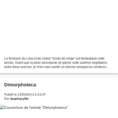
La floraison du Lilas et de l'arbre "boule de neige" est fantastique cette
année. Avant que la pluie abondante ne gâche cette sublime végétation,
entre deux averses, je m'en vais cueillir un dernier bouquet au senteurs
sucrées, et aux douces couleurs....
Dimorphoteca
Publié le 23/04/2013 à 23:47
Par
louamaryllis