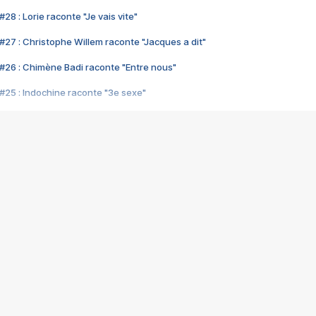
28 : Lorie raconte "Je vais vite"
#27 : Christophe Willem raconte "Jacques a dit"
#26 : Chimène Badi raconte "Entre nous"
#25 : Indochine raconte "3e sexe"
#24 : Zaho raconte "C'est chelou"
#23 : Patrick Bruel raconte "Au café des délices"
#22 : Kyo raconte "Le chemin"
#21 : Nolwenn Leroy raconte "Cassé"
#20 : Patrick Hernandez raconte "Born to be alive"
#19 : Lorie raconte "Près de moi"
#18 : Michael Jones raconte "A nos actes manqués" (avec Jean-Jacque
#17 : Khaled raconte "Aïcha"