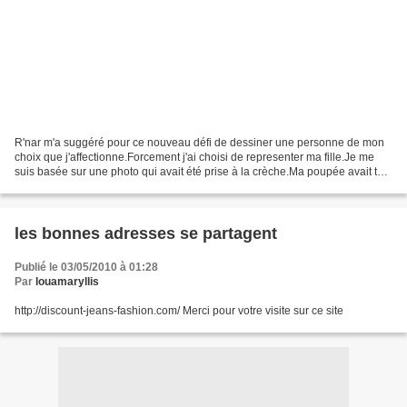
R'nar m'a suggéré pour ce nouveau défi de dessiner une personne de mon
choix que j'affectionne.Forcement j'ai choisi de representer ma fille.Je me
suis basée sur une photo qui avait été prise à la crèche.Ma poupée avait tout
juste aux alentours de 2 ans.Aujourd'hui...
les bonnes adresses se partagent
Publié le 03/05/2010 à 01:28
Par
louamaryllis
http://discount-jeans-fashion.com/ Merci pour votre visite sur ce site