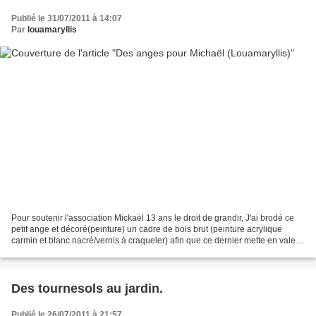
Publié le 31/07/2011 à 14:07
Par
louamaryllis
Pour soutenir l'association Mickaël 13 ans le droit de grandir, J'ai brodé ce
petit ange et décoré(peinture) un cadre de bois brut (peinture acrylique
carmin et blanc nacré/vernis à craqueler) afin que ce dernier mette en valeur
la broderie . Pour nous...
Des tournesols au jardin.
Publié le 26/07/2011 à 21:57