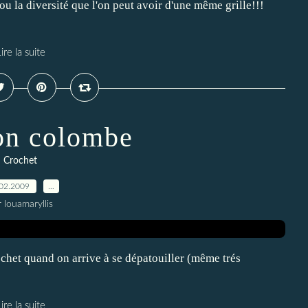
ou la diversité que l'on peut avoir d'une même grille!!!
ire la suite
on colombe
Crochet
02.2009
…
 louamaryllis
rochet quand on arrive à se dépatouiller (même trés
ire la suite