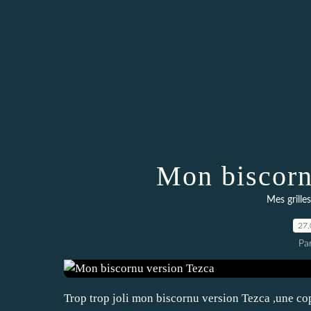
Mon biscorn
Mes grilles
27.
Par
Trop trop joli mon biscornu version Tezca ,une copi