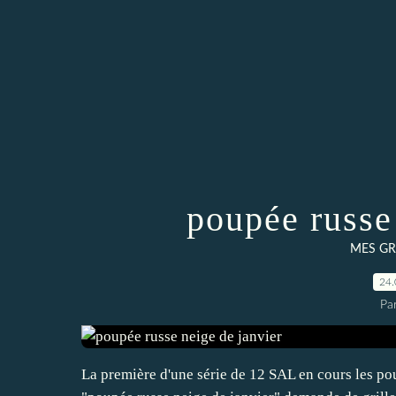
poupée russe
MES GR
24.
Par
La première d'une série de 12 SAL en cours les po