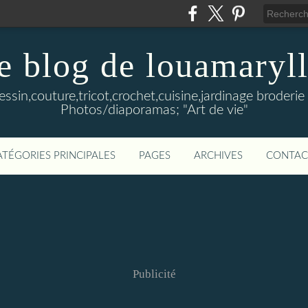
e blog de louamaryll
Dessin,couture,tricot,crochet,cuisine,jardinage broderie 
Photos/diaporamas; "Art de vie"
ATÉGORIES PRINCIPALES
PAGES
ARCHIVES
CONTAC
Publicité