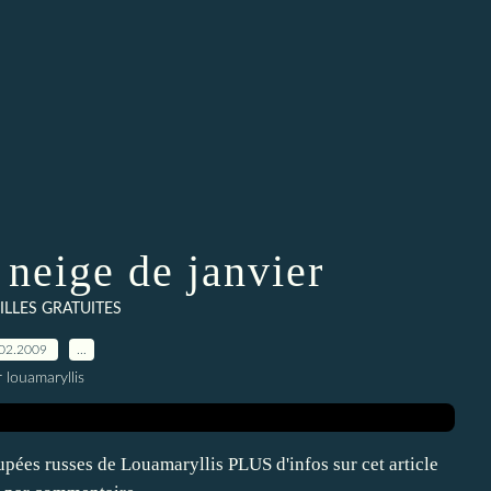
 neige de janvier
ILLES GRATUITES
02.2009
…
 louamaryllis
upées russes de Louamaryllis PLUS d'infos sur cet article