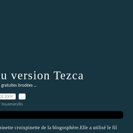
u version Tezca
 gratuites brodées ...
02.2009
…
 louamaryllis
nette croixpinette de la blogosphère.Elle a utilisé le fil