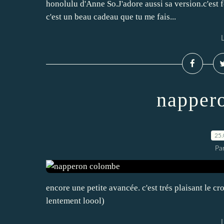
honolulu d'Anne So.J'adore aussi sa version.c'est f
c'est un beau cadeau que tu me fais...
L
napper
25.
Par
encore une petite avancée. c'est trés plaisant le c
lentement loool)
L