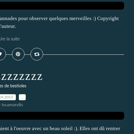
nnades pour observer quelques merveilles :) Copyright
'auteur.
ire la suite
zzzzzzz
es de bestioles
04.2013
…
 louamaryllis
aient à l'oeuvre avec un beau soleil :). Elles ont dû rentrer