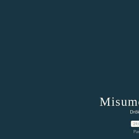
Misume
Drôl
29.
Par