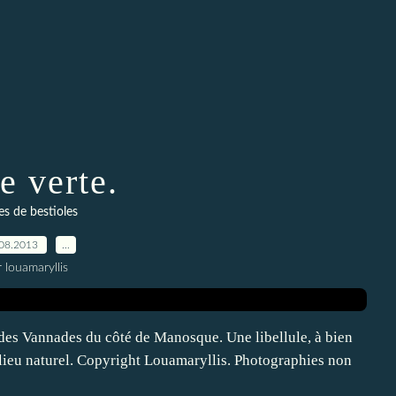
e verte.
es de bestioles
08.2013
…
 louamaryllis
 des Vannades du côté de Manosque. Une libellule, à bien
ilieu naturel. Copyright Louamaryllis. Photographies non