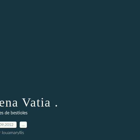
na Vatia .
es de bestioles
09.2012
…
 louamaryllis