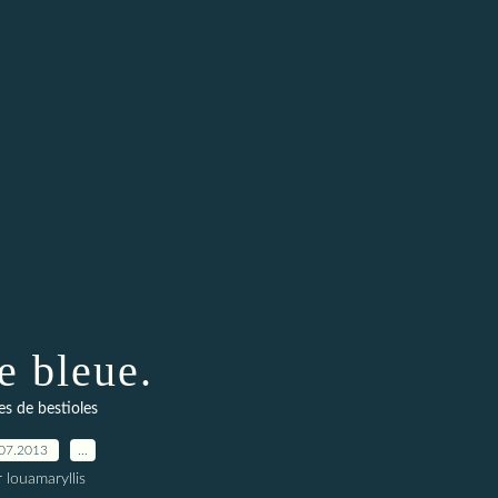
e bleue.
es de bestioles
07.2013
…
 louamaryllis