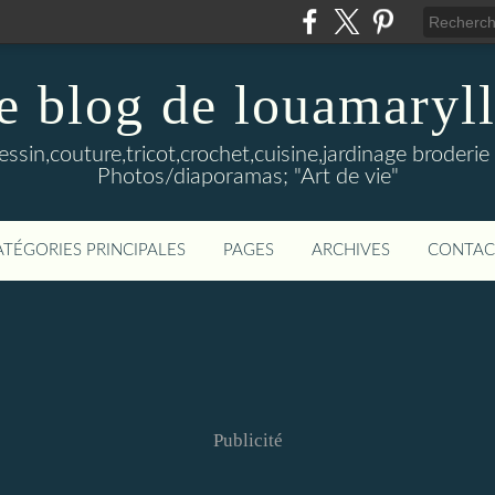
e blog de louamaryll
Dessin,couture,tricot,crochet,cuisine,jardinage broderie 
Photos/diaporamas; "Art de vie"
ATÉGORIES PRINCIPALES
PAGES
ARCHIVES
CONTAC
Publicité