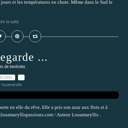
 jours et les températures en chute. Même dans le Sud le
ire la suite
regarde ...
es de bestioles
10.2012
…
 louamaryllis
rte en elle du rêve, Elle a pris son azur aux flots et à
.louamaryllispassions.com / Auteur Louamaryllis .