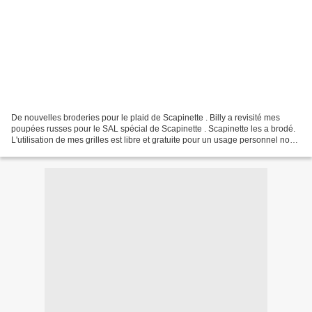
De nouvelles broderies pour le plaid de Scapinette . Billy a revisité mes
poupées russes pour le SAL spécial de Scapinette . Scapinette les a brodé.
L'utilisation de mes grilles est libre et gratuite pour un usage personnel non
commercial , et ne concède...