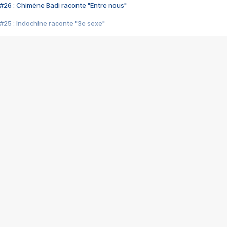
#26 : Chimène Badi raconte "Entre nous"
#25 : Indochine raconte "3e sexe"
#24 : Zaho raconte "C'est chelou"
#23 : Patrick Bruel raconte "Au café des délices"
#22 : Kyo raconte "Le chemin"
#21 : Nolwenn Leroy raconte "Cassé"
#20 : Patrick Hernandez raconte "Born to be alive"
#19 : Lorie raconte "Près de moi"
#18 : Michael Jones raconte "A nos actes manqués" (avec Jean-Jacque
#17 : Khaled raconte "Aïcha"
#16 : Corneille raconte "Parce qu'on vient de loin"
#15 : Indochine raconte "L'aventurier"
14 : Lorie raconte "Sur un air latino"