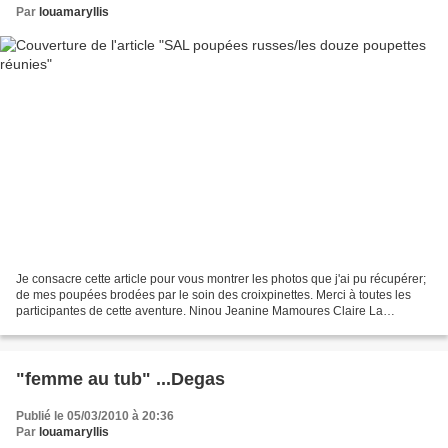
Par
louamaryllis
Je consacre cette article pour vous montrer les photos que j'ai pu récupérer;
de mes poupées brodées par le soin des croixpinettes. Merci à toutes les
participantes de cette aventure. Ninou Jeanine Mamoures Claire La
disposition des broderies sur la toile...
"femme au tub" ...Degas
Publié le 05/03/2010 à 20:36
Par
louamaryllis