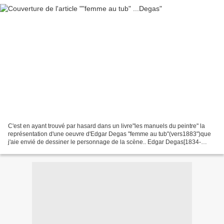
C'est en ayant trouvé par hasard dans un livre"les manuels du peintre" la
représentation d'une oeuvre d'Edgar Degas "femme au tub"(vers1883")que
j'aie envié de dessiner le personnage de la scène.. Edgar Degas[1834-
1917]peintre Français réaliste/impressionniste...