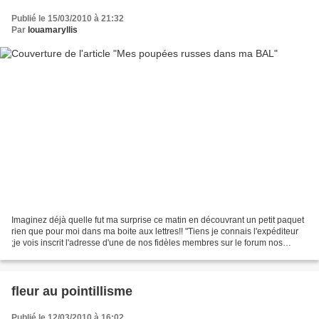
Publié le 15/03/2010 à 21:32
Par
louamaryllis
Imaginez déjà quelle fut ma surprise ce matin en découvrant un petit paquet
rien que pour moi dans ma boite aux lettres!! "Tiens je connais l'expéditeur
;je vois inscrit l'adresse d'une de nos fidèles membres sur le forum nos
plaisirs creatifs....Tiens...
fleur au pointillisme
Publié le 12/03/2010 à 16:02