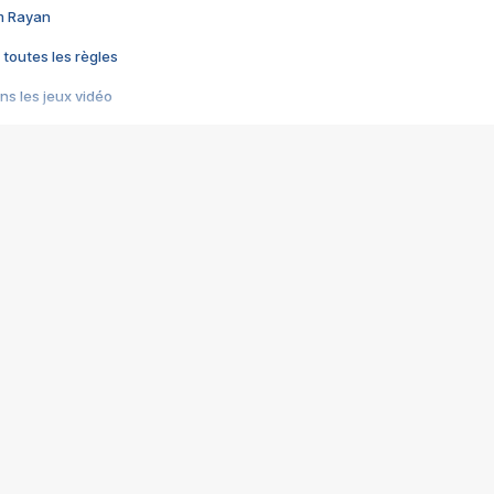
im Rayan
 toutes les règles
s les jeux vidéo
us choquant de Rockstar ? - Le scandale BULLY
e plus moche de Steam
du RÊVE tourne au CAUCHEMAR
pendant 8 heures
it… à tort
umiliés par un jeu vidéo
ire - Final Fantasy 8
ti un empire - Age of Empires
story DOFUS
tard, il crée l'un des pires jeux de tous les temps, MindsEye.