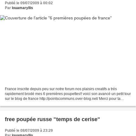
Publié le 09/07/2009 à 00:02
Par
louamaryllis
France inscrite depuis peu sur notre forum nos plaisirs creatifs a trés
rapidement brodé mes 6 premières poupettes!! voici son avancé un petit tour
sur le blog de france http://pointscommuns.over-blog.net/ Merci pour ta
participation et ta belle motivation...
free poupée russe "temps de cerise"
Publié le 08/07/2009 à 23:29
Par
louamaryllis