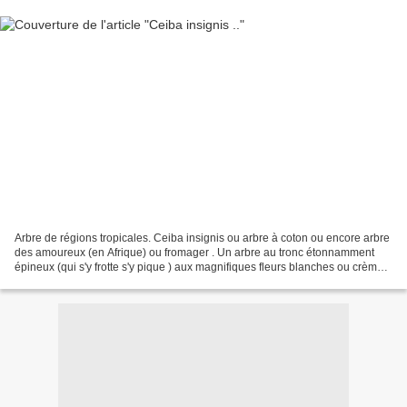
Arbre de régions tropicales. Ceiba insignis ou arbre à coton ou encore arbre
des amoureux (en Afrique) ou fromager . Un arbre au tronc étonnamment
épineux (qui s'y frotte s'y pique ) aux magnifiques fleurs blanches ou crèmes
en forme d'hibiscus . Spécimen...