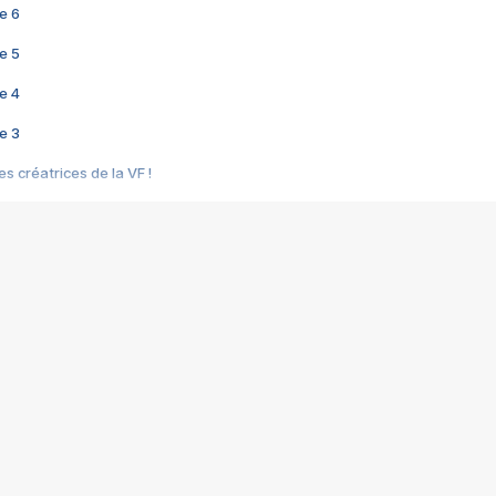
e 6
e 5
e 4
e 3
s créatrices de la VF !
e 2
e 1
e Mektoub My Love arrive enfin ! Rencontre avec Shaïn Boumedine et Sal
i : après Toni en famille
elle réalise le bouleversant Dites lui que je l'aime
ais ! Rencontre autour de Vie privée de Rebecca Zlotowski
 de Marguerite, Grave... Rencontre avec Ella Rumpf
 Les Rêveurs, un film intime sur la santé mentale