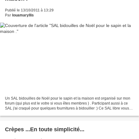
Publié le 13/10/2011 à 13:29
Par
louamaryllis
Un SAL bidouilles de Noël pour le sapin et la maison est organisé sur mon
forum (qui plus est le votre si vous êtes membres ) . Participant aussi à ce
SAL j'ai craqué pour quelques fournitures à bidouiller :) Ce SAL libre vous
tente ? Venez nous rejoindre...
Crèpes ...En toute simplicité...