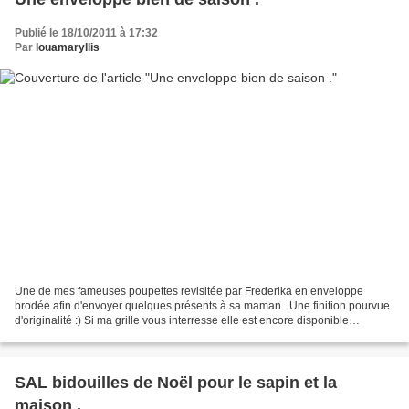
Publié le 18/10/2011 à 17:32
Par
louamaryllis
Une de mes fameuses poupettes revisitée par Frederika en enveloppe
brodée afin d'envoyer quelques présents à sa maman.. Une finition pourvue
d'originalité :) Si ma grille vous interresse elle est encore disponible
gratuitement en fichier pdf .Toutes demandes...
SAL bidouilles de Noël pour le sapin et la
maison .