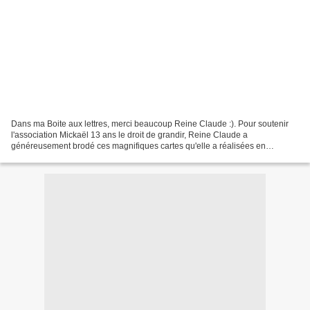
Dans ma Boite aux lettres, merci beaucoup Reine Claude :). Pour soutenir
l'association Mickaël 13 ans le droit de grandir, Reine Claude a
généreusement brodé ces magnifiques cartes qu'elle a réalisées en
scrapbooking. Pour nous aider à soutenir l'association...