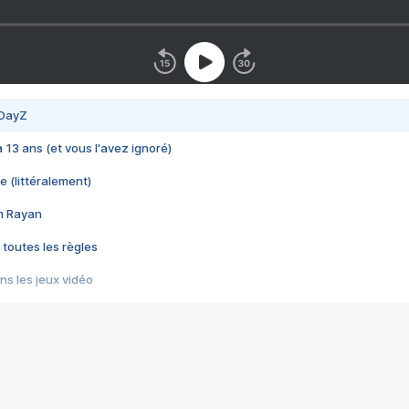
 DayZ
 a 13 ans (et vous l'avez ignoré)
e (littéralement)
im Rayan
 toutes les règles
s les jeux vidéo
us choquant de Rockstar ? - Le scandale BULLY
e plus moche de Steam
du RÊVE tourne au CAUCHEMAR