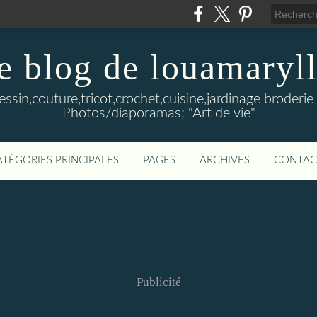
e blog de louamaryll
Dessin,couture,tricot,crochet,cuisine,jardinage broderie 
Photos/diaporamas; "Art de vie"
ATÉGORIES PRINCIPALES
PAGES
ARCHIVES
CONTAC
Publicité