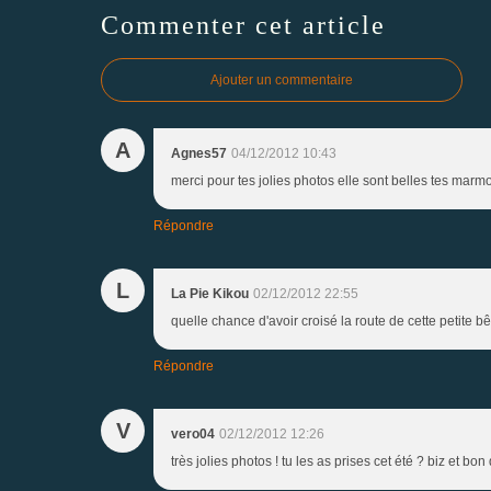
Commenter cet article
Ajouter un commentaire
A
Agnes57
04/12/2012 10:43
merci pour tes jolies photos elle sont belles tes marmot
Répondre
L
La Pie Kikou
02/12/2012 22:55
quelle chance d'avoir croisé la route de cette petite bê
Répondre
V
vero04
02/12/2012 12:26
très jolies photos ! tu les as prises cet été ? biz et b