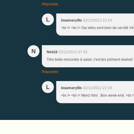
Répondre
L
louamaryllis
02/12/2012 22:19
<br /> <br /> Oui elles sont bien de cet été Vér
N
Nini18
02/12/2012 07:33
Très belle rencontre à saisir, c'est tjrs joliment réalisé!
Répondre
L
louamaryllis
02/12/2012 22:19
<br /> <br /> Merci Nini . Bon week-end .<br />