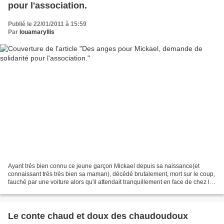
pour l'association.
Publié le 22/01/2011 à 15:59
Par
louamaryllis
Ayant trés bien connu ce jeune garçon Mickael depuis sa naissance(et
connaissant trés trés bien sa maman), décédé brutalement, mort sur le coup,
fauché par une voiture alors qu'il attendait tranquillement en face de chez lui
à son arrêt de bus son transport...
Le conte chaud et doux des chaudoudoux