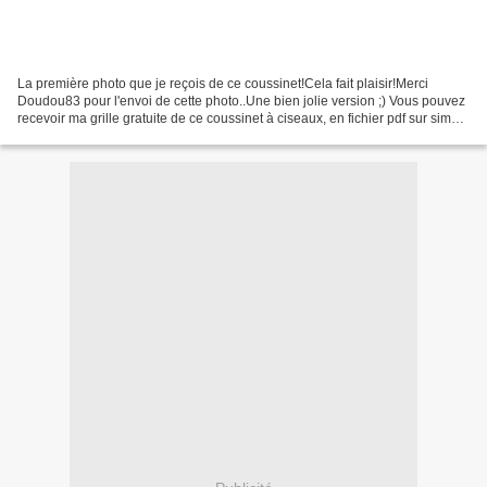
La première photo que je reçois de ce coussinet!Cela fait plaisir!Merci
Doudou83 pour l'envoi de cette photo..Une bien jolie version ;) Vous pouvez
recevoir ma grille gratuite de ce coussinet à ciseaux, en fichier pdf sur simple
demande par commentaire.Merci...