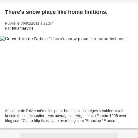
There's snow place like home finitions.
Publié le 06/01/2011 à 21:57
Par
louamaryllis
Au coeur de l'hiver même les petits hommes des neiges semblent avoir
besoin de se réchauffer... Vos ouvrages... *Virginie http://ambre1205.over-
blog.com *Claire http://cestclaire.over-blog.com *Francine *France
http://pointcommun.over-blog.com *Laetitia...