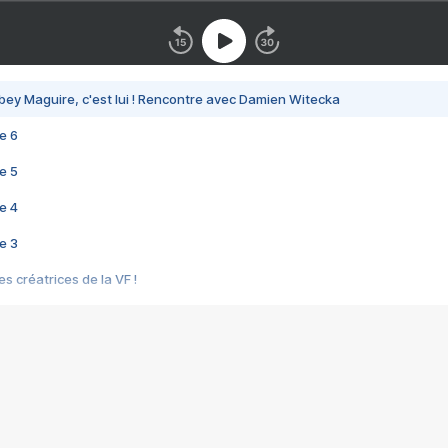
bey Maguire, c'est lui ! Rencontre avec Damien Witecka
e 6
e 5
e 4
e 3
s créatrices de la VF !
e 2
e 1
e Mektoub My Love arrive enfin ! Rencontre avec Shaïn Boumedine et Sal
i : après Toni en famille