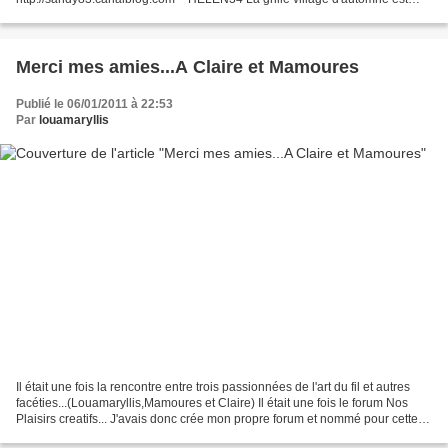
disponible sur simple demande par commentaire en...
Merci mes amies...A Claire et Mamoures
Publié le 06/01/2011 à 22:53
Par
louamaryllis
Il était une fois la rencontre entre trois passionnées de l'art du fil et autres
facéties...(Louamaryllis,Mamoures et Claire) Il était une fois le forum Nos
Plaisirs creatifs... J'avais donc crée mon propre forum et nommé pour cette
aventure une personne...