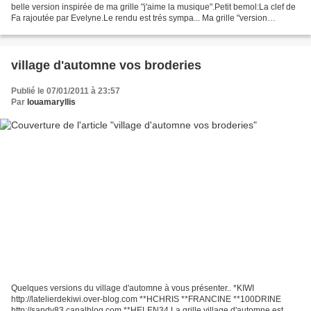
belle version inspirée de ma grille "j'aime la musique".Petit bemol:La clef de
Fa rajoutée par Evelyne.Le rendu est trés sympa... Ma grille "version
originale"ci-dessous.Pour obtenir...
village d'automne vos broderies
Publié le 07/01/2011 à 23:57
Par
louamaryllis
Quelques versions du village d'automne à vous présenter.. *KIWI
http://latelierdekiwi.over-blog.com **HCHRIS **FRANCINE **100DRINE
http://sandy83.canalblog.com **HELEN34 La grille village d'automne est