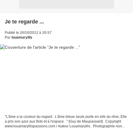
Je te regarde ...
Publié le 20/10/2012 à 20:57
Par
louamaryllis
"L'âme a la couleur du regard . L'âme bleue seule porte en elle du rêve, Elle
a pris son azur aux flots et à l'espace . " [Guy de Maupassant] . Copyright
www.louamaryllispassions.com / Auteur Louamaryllis . Photographie non
libre de droits d'auteurs ....