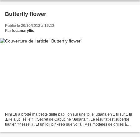
Butterfly flower
Publié le 20/10/2012 à 19:12
Par
louamaryllis
Nini 18 a brodé ma petite grille papillon sur une toile lugana en 1 fil sur 1 fil
.Elle a utilisé le fil : Secret de Capucine "Jakarta " . Le résultat est superbe
tout en finesse :) . Et un joli pinkeep que voilà ! Mes modèles de grilles à
broder sont...