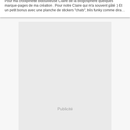
Pour ma croixpinette bidouilleuse Claire de la blogosphère quelques
marque-pages de ma création . Pour notre Claire qui m'a souvent gâté :) Et
un petit bonus avec une planche de stickers "chats", très funky comme dirait
Claire ^^ . Gros bisous Claire...
Publicité