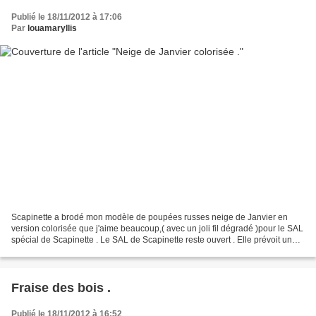
Publié le 18/11/2012 à 17:06
Par
louamaryllis
Scapinette a brodé mon modèle de poupées russes neige de Janvier en
version colorisée que j'aime beaucoup,( avec un joli fil dégradé )pour le SAL
spécial de Scapinette . Le SAL de Scapinette reste ouvert . Elle prévoit une
surprise pour chaque participante...
Fraise des bois .
Publié le 18/11/2012 à 16:52