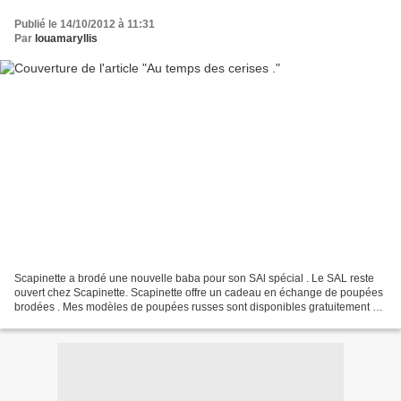
Publié le 14/10/2012 à 11:31
Par
louamaryllis
Scapinette a brodé une nouvelle baba pour son SAl spécial . Le SAL reste
ouvert chez Scapinette. Scapinette offre un cadeau en échange de poupées
brodées . Mes modèles de poupées russes sont disponibles gratuitement en
fichiers pdf sur simple demande...