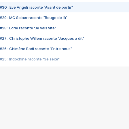
#30 : Eve Angeli raconte "Avant de partir"
#29 : MC Solaar raconte "Bouge de là"
28 : Lorie raconte "Je vais vite"
#27 : Christophe Willem raconte "Jacques a dit"
#26 : Chimène Badi raconte "Entre nous"
#25 : Indochine raconte "3e sexe"
#24 : Zaho raconte "C'est chelou"
#23 : Patrick Bruel raconte "Au café des délices"
#22 : Kyo raconte "Le chemin"
#21 : Nolwenn Leroy raconte "Cassé"
#20 : Patrick Hernandez raconte "Born to be alive"
#19 : Lorie raconte "Près de moi"