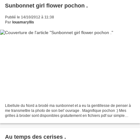
Sunbonnet girl flower pochon .
Publié le 14/10/2012 à 11:38
Par
louamaryllis
Libellule du Nord a brodé ma sunbonnet et a eu la gentillesse de penser à
me transmettre la photo de son bel' ouvrage . Magnifique pochon :) Mes
grilles à broder sont disponibles gratuitement en fichiers pdf sur simple
demande par commentaires sous les...
Au temps des cerises .