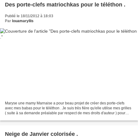
Des porte-clefs matriochkas pour le téléthon .
Publié le 18/11/2012 à 18:03
Par
louamaryllis
Maryse une mamy Marnaise a pour beau projet de créer des porte-clefs
avec mes babas pour le téléthon . Je suis très fière qu'elle utilise mes grilles
( suite à sa demande préalable par respect de mes droits d'auteur ) pour
cette cause et évidemment j'ai...
Neige de Janvier colorisée .