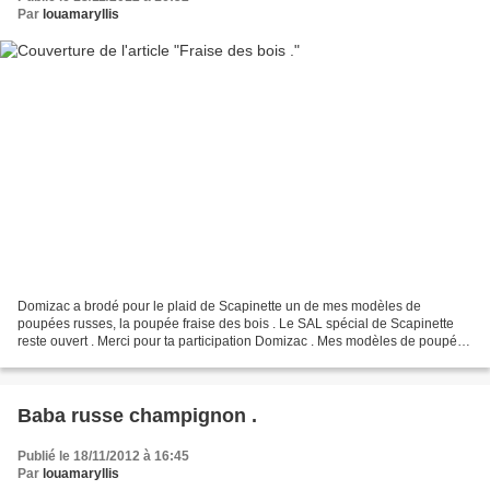
Par
louamaryllis
Domizac a brodé pour le plaid de Scapinette un de mes modèles de
poupées russes, la poupée fraise des bois . Le SAL spécial de Scapinette
reste ouvert . Merci pour ta participation Domizac . Mes modèles de poupées
russes sont disponibles gratuitement...
Baba russe champignon .
Publié le 18/11/2012 à 16:45
Par
louamaryllis