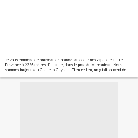
Je vous emmène de nouveau en balade, au coeur des Alpes de Haute
Provence à 2326 mètres d' altitude, dans le parc du Mercantour . Nous
sommes toujours au Col de la Cayolle . Et en ce lieu, on y fait souvent de
belles rencontres :) Copyright www.louamaryllispassions.com...