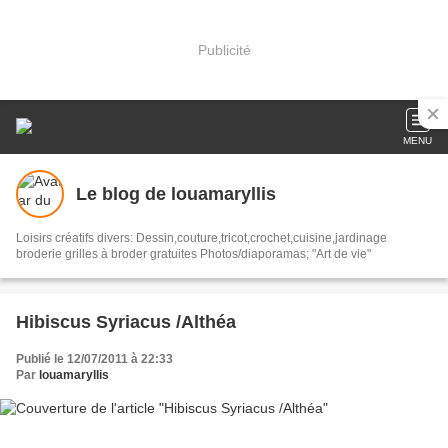
Publicité
MENU
Le blog de louamaryllis
Loisirs créatifs divers: Dessin,couture,tricot,crochet,cuisine,jardinage
broderie grilles à broder gratuites Photos/diaporamas; "Art de vie"
Hibiscus Syriacus /Althéa
Publié le 12/07/2011 à 22:33
Par
louamaryllis