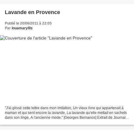
Lavande en Provence
Publié le 20/06/2011 à 22:05
Par
louamaryllis
"J'ai glissé cette lettre dans mon imitation, Un vieux livre qui appartenait à
maman et qui sent encore la lavande, La lavande qu'elle mettait en sachets
dans son linge, A l'ancienne mode." [Georges Bernanos] Extrait de Journal
d'un curé de campagne La...