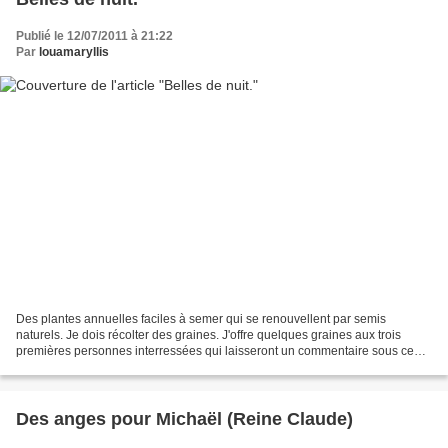
Publié le 12/07/2011 à 21:22
Par
louamaryllis
Des plantes annuelles faciles à semer qui se renouvellent par semis
naturels. Je dois récolter des graines. J'offre quelques graines aux trois
premières personnes interressées qui laisseront un commentaire sous ce
post. Je vous contacte ensuite par maïl...
Des anges pour Michaël (Reine Claude)