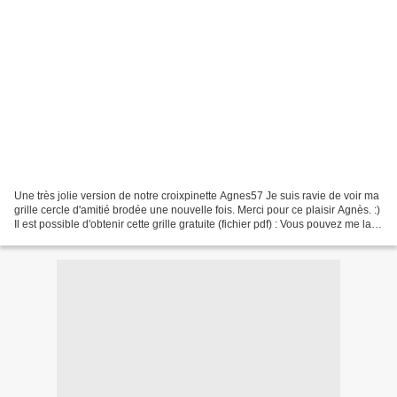
Une très jolie version de notre croixpinette Agnes57 Je suis ravie de voir ma
grille cercle d'amitié brodée une nouvelle fois. Merci pour ce plaisir Agnès. :)
Il est possible d'obtenir cette grille gratuite (fichier pdf) : Vous pouvez me la
demander par...