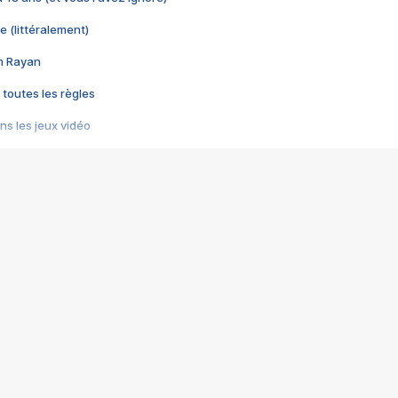
e (littéralement)
im Rayan
 toutes les règles
s les jeux vidéo
us choquant de Rockstar ? - Le scandale BULLY
e plus moche de Steam
du RÊVE tourne au CAUCHEMAR
pendant 8 heures
it… à tort
umiliés par un jeu vidéo
ire - Final Fantasy 8
ti un empire - Age of Empires