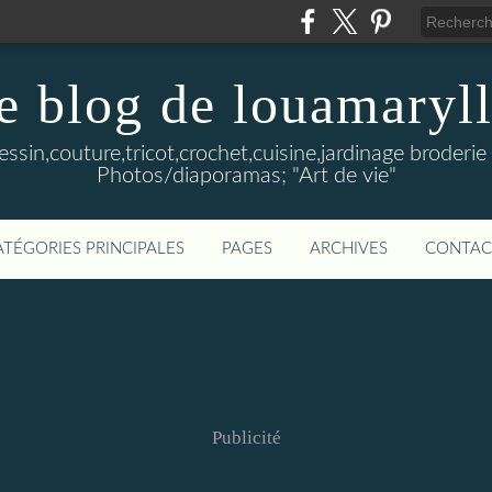
e blog de louamaryll
Dessin,couture,tricot,crochet,cuisine,jardinage broderie 
Photos/diaporamas; "Art de vie"
ATÉGORIES PRINCIPALES
PAGES
ARCHIVES
CONTAC
Publicité