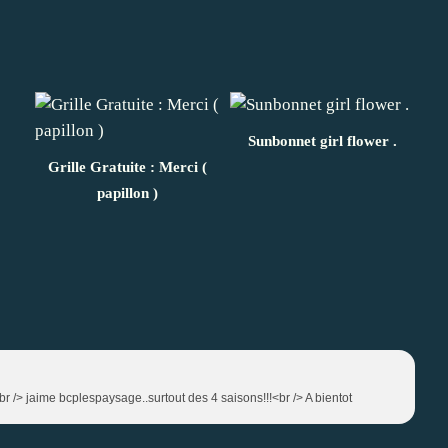
Sunbonnet girl flower .
Grille Gratuite : Merci (
papillon )
<br /> jaime bcplespaysage..surtout des 4 saisons!!!<br /> A bientot