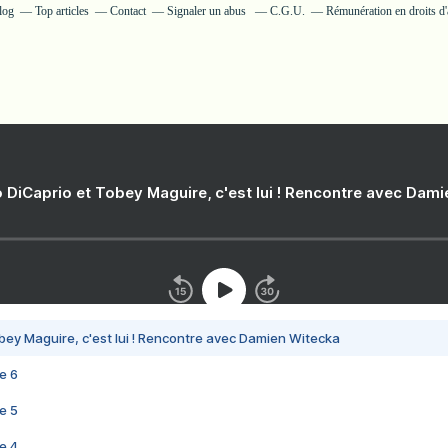
log
Top articles
Contact
Signaler un abus
C.G.U.
Rémunération en droits d'
 DiCaprio et Tobey Maguire, c'est lui ! Rencontre avec Dam
bey Maguire, c'est lui ! Rencontre avec Damien Witecka
e 6
e 5
e 4