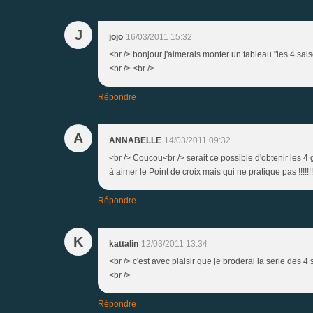
J
jojo
16/03/2011 15:32
<br /> bonjour j'aimerais monter un tableau "les 4 sai
<br /> <br />
Répondre
A
ANNABELLE
14/03/2011 09:32
<br /> Coucou<br /> serait ce possible d'obtenir les 4
à aimer le Point de croix mais qui ne pratique pas !!!!!
Répondre
K
kattalin
12/03/2011 13:34
<br /> c'est avec plaisir que je broderai la serie des 4 s
<br />
Répondre