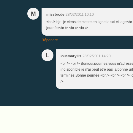
M
missbrode
28/02/2011 10:10
<br /> bjr , je viens de mettre en ligne le sal village<
journée<br /> <br /> <br />
Répondre
L
louamaryllis
28/02/2011 14:20
<br /> <br /> Bonjour,pourriez vous m'adresser
indisponible je n'ai peut être pas la bonne ur
terminés.Bonne journée.<br /> <br /> <br /> l
/>