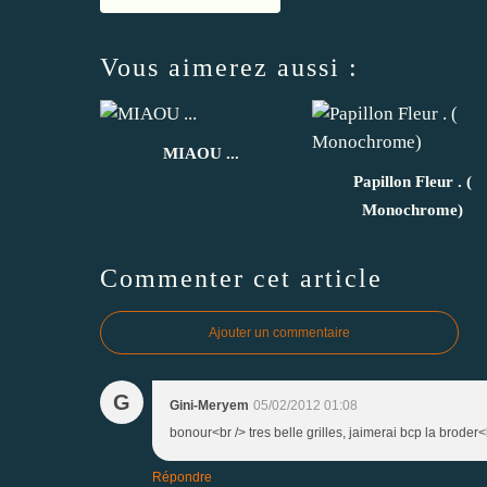
Vous aimerez aussi :
MIAOU ...
Papillon Fleur . (
Monochrome)
Commenter cet article
Ajouter un commentaire
G
Gini-Meryem
05/02/2012 01:08
bonour<br /> tres belle grilles, jaimerai bcp la broder
Répondre