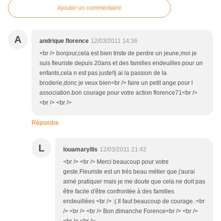
Ajouter un commentaire
A
andrique florence
12/03/2011 14:36
<br /> bonjour,cela est bien triste de perdre un jeune,moi je
suis fleuriste depuis 20ans et des familles endeuilles pour un
enfants,cela n est pas juste!!j ai la passion de la
broderie,donc je veux bien<br /> faire un petit ange pour l
association.bon courage pour votre action florence71<br />
<br /> <br />
Répondre
L
louamaryllis
12/03/2011 21:42
<br /> <br /> Merci beaucoup pour votre
geste.Fleuriste est un trés beau métier que j'aurai
aimé pratiquer mais je me doute que cela ne doit pas
être facile d'être confrontée à des familles
endeuillées <br /> :(.Il faut beaucoup de courage..<br
/> <br /> <br /> Bon dimanche Forence<br /> <br />