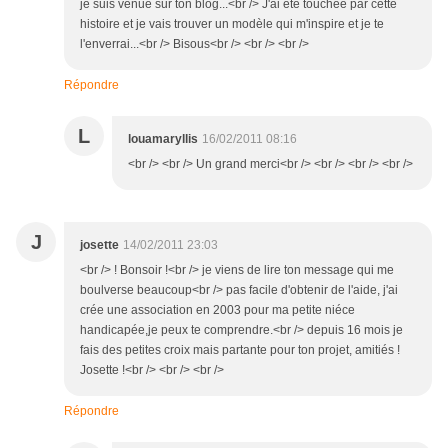
je suis venue sur ton blog...<br /> J'ai été touchée par cette
histoire et je vais trouver un modèle qui m'inspire et je te
l'enverrai...<br /> Bisous<br /> <br /> <br />
Répondre
L
louamaryllis
16/02/2011 08:16
<br /> <br /> Un grand merci<br /> <br /> <br /> <br />
J
josette
14/02/2011 23:03
<br /> ! Bonsoir !<br /> je viens de lire ton message qui me
boulverse beaucoup<br /> pas facile d'obtenir de l'aide, j'ai
crée une association en 2003 pour ma petite niéce
handicapée,je peux te comprendre.<br /> depuis 16 mois je
fais des petites croix mais partante pour ton projet, amitiés !
Josette !<br /> <br /> <br />
Répondre