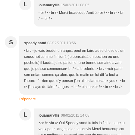
L
louamaryllis
15/02/2011 08:05
<br /> <br /> Merci beaucoup.Amitié.<br /> <br /> <br
/> <br />
S
speedy sand
08/02/2011 13:56
<br /> je vais broder un ange.. peut on faire autre chose qu'un
coussinet comme finition? (je pensais à un pochon ou une
pochette),il faudra juste patienter une bonne semaine avant
que je puisse commencer<br /> la broderie...<br /> voir partir
son enfant comme ça alors que le matin on lui dit "à tout à
l'heure..."...rien que d'y penser j'en ai les larmes aux yeux...<br
/> j'essaye de faire 2 anges...<br /> bisous<br /> <br /> <br />
Répondre
L
louamaryllis
08/02/2011 14:08
<br /> <br /> Oui Speedy sand tu fais la finition que tu
veux pour l'ange,selon tes envis.Merci beaucoup car