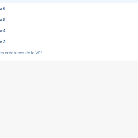
e 6
e 5
e 4
e 3
s créatrices de la VF !
e 2
e 1
e Mektoub My Love arrive enfin ! Rencontre avec Shaïn Boumedine et Sal
i : après Toni en famille
elle réalise le bouleversant Dites lui que je l'aime
ais ! Rencontre autour de Vie privée de Rebecca Zlotowski
 de Marguerite, Grave... Rencontre avec Ella Rumpf