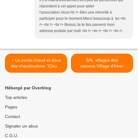
il y a malheureusement trés peu de personnes qui
répondent à cet appel pour aider
l'association.Vous<br /> êtes une minorité à
participer pour le moment.Merci beaucoup à toi.<br
/> <br /> <br /> Bisous.Je te fais parvenir mon
adresse postale par maïl.<br /> <br /> <br /> <br />
< Le conte chaud et doux
SAL villages des
des chaudoudoux "Claude
saisons.Village d'hiver
Steiner" /François Paul-
(dernière étape) >
Cavallier
Hébergé par Overblog
Top articles
Pages
Contact
Signaler un abus
C.G.U.