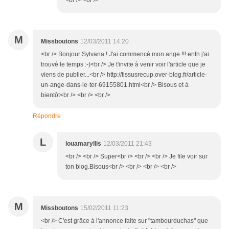
<br /> <br />
M
Missboutons
12/03/2011 14:20
<br /> Bonjour Sylvana ! J'ai commencé mon ange !!! enfn j'ai
trouvé le temps :-)<br /> Je t'invite à venir voir l'article que je
viens de publier...<br /> http://tissusrecup.over-blog.fr/article-
un-ange-dans-le-ter-69155801.html<br /> Bisous et à
bientôt<br /> <br /> <br />
Répondre
L
louamaryllis
12/03/2011 21:43
<br /> <br /> Super<br /> <br /> <br /> Je file voir sur
ton blog.Bisous<br /> <br /> <br /> <br />
M
Missboutons
15/02/2011 11:23
<br /> C'est grâce à l'annonce faite sur "tambourduchas" que