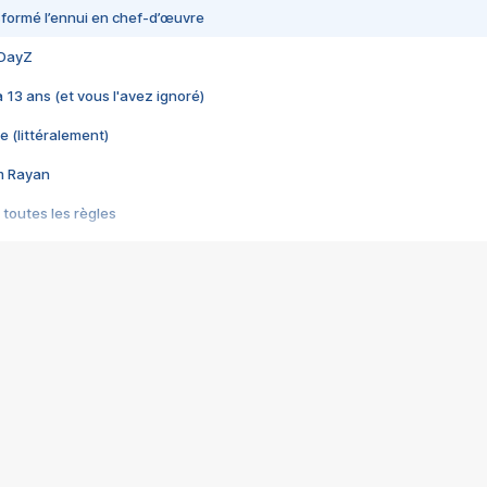
nsformé l’ennui en chef-d’œuvre
 DayZ
 a 13 ans (et vous l'avez ignoré)
e (littéralement)
im Rayan
 toutes les règles
s les jeux vidéo
us choquant de Rockstar ? - Le scandale BULLY
e plus moche de Steam
du RÊVE tourne au CAUCHEMAR
pendant 8 heures
it… à tort