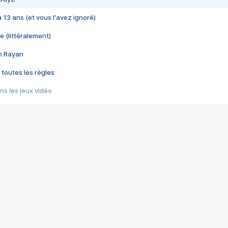
 a 13 ans (et vous l'avez ignoré)
e (littéralement)
im Rayan
 toutes les règles
s les jeux vidéo
us choquant de Rockstar ? - Le scandale BULLY
e plus moche de Steam
du RÊVE tourne au CAUCHEMAR
pendant 8 heures
it… à tort
umiliés par un jeu vidéo
ire - Final Fantasy 8