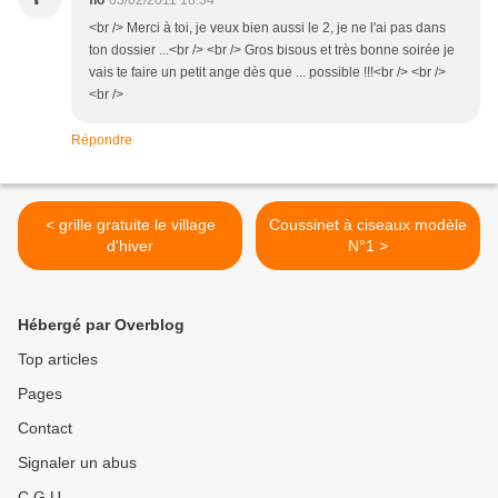
flo
03/02/2011 18:54
<br /> Merci à toi, je veux bien aussi le 2, je ne l'ai pas dans
ton dossier ...<br /> <br /> Gros bisous et très bonne soirée je
vais te faire un petit ange dès que ... possible !!!<br /> <br />
<br />
Répondre
< grille gratuite le village
Coussinet à ciseaux modèle
d'hiver
N°1 >
Hébergé par Overblog
Top articles
Pages
Contact
Signaler un abus
C.G.U.