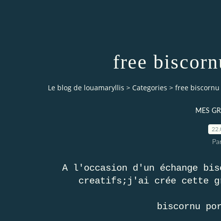
free biscor
Le blog de louamaryllis
>
Categories
>
free biscornu
MES GR
22.
Par
A l'occasion d'un échange bis
creatifs;j'ai crée cette g
biscornu po