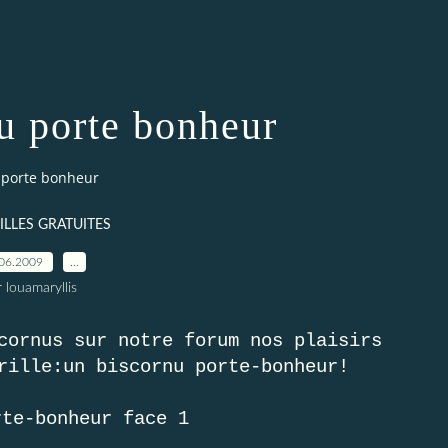
nu porte bonheur
 porte bonheur
ILLES GRATUITES
06.2009
…
 louamaryllis
cornus sur notre forum nos plaisirs
rille:un biscornu porte-bonheur!
rte-bonheur face 1