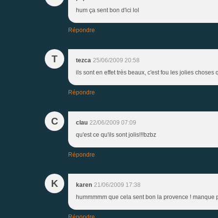
hum ça sent bon d'ici lol
Répondre
T
tezca
25/06/2009 20:58
ils sont en effet très beaux, c'est fou les jolies choses 
Répondre
C
clau
22/06/2009 07:09
qu'est ce qu'ils sont jolis!!!bzbz
Répondre
K
karen
21/06/2009 17:38
hummmmm que cela sent bon la provence ! manque plu
Répondre