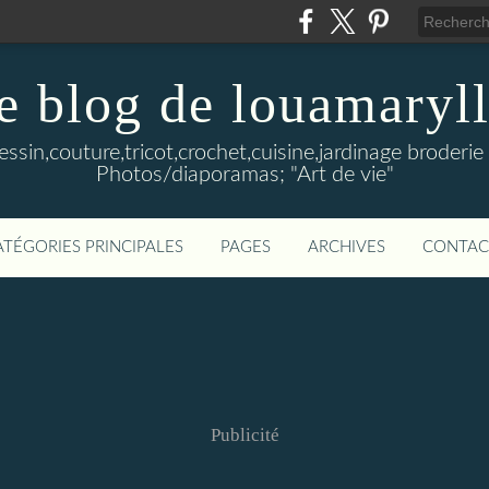
e blog de louamaryll
Dessin,couture,tricot,crochet,cuisine,jardinage broderie 
Photos/diaporamas; "Art de vie"
ATÉGORIES PRINCIPALES
PAGES
ARCHIVES
CONTAC
Publicité