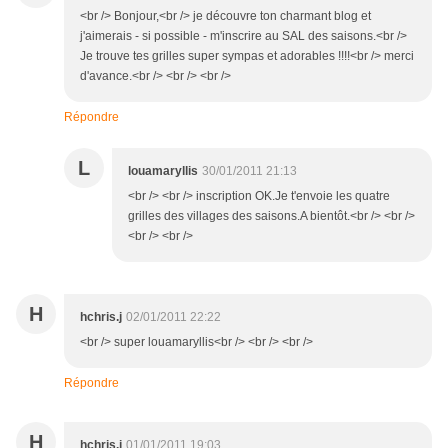
<br /> Bonjour,<br /> je découvre ton charmant blog et
j'aimerais - si possible - m'inscrire au SAL des saisons.<br />
Je trouve tes grilles super sympas et adorables !!!!<br /> merci
d'avance.<br /> <br /> <br />
Répondre
L
louamaryllis
30/01/2011 21:13
<br /> <br /> inscription OK.Je t'envoie les quatre
grilles des villages des saisons.A bientôt.<br /> <br />
<br /> <br />
H
hchris.j
02/01/2011 22:22
<br /> super louamaryllis<br /> <br /> <br />
Répondre
H
hchris.j
01/01/2011 19:03