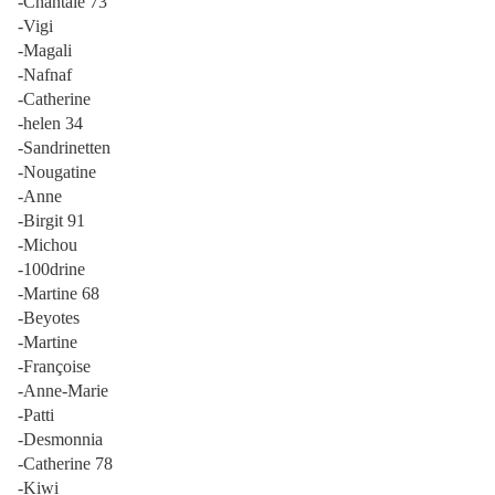
-Chantale 73
-Vigi
-Magali
-Nafnaf
-Catherine
-helen 34
-Sandrinetten
-Nougatine
-Anne
-Birgit 91
-Michou
-100drine
-Martine 68
-Beyotes
-Martine
-Françoise
-Anne-Marie
-Patti
-Desmonnia
-Catherine 78
-Kiwi