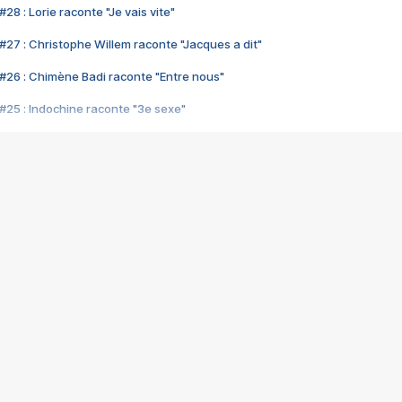
28 : Lorie raconte "Je vais vite"
#27 : Christophe Willem raconte "Jacques a dit"
#26 : Chimène Badi raconte "Entre nous"
#25 : Indochine raconte "3e sexe"
#24 : Zaho raconte "C'est chelou"
#23 : Patrick Bruel raconte "Au café des délices"
#22 : Kyo raconte "Le chemin"
#21 : Nolwenn Leroy raconte "Cassé"
#20 : Patrick Hernandez raconte "Born to be alive"
#19 : Lorie raconte "Près de moi"
#18 : Michael Jones raconte "A nos actes manqués" (avec Jean-Jacque
#17 : Khaled raconte "Aïcha"
#16 : Corneille raconte "Parce qu'on vient de loin"