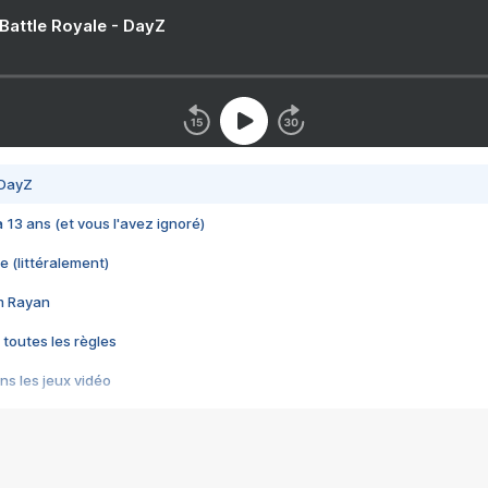
 Battle Royale - DayZ
 DayZ
 a 13 ans (et vous l'avez ignoré)
e (littéralement)
im Rayan
 toutes les règles
s les jeux vidéo
us choquant de Rockstar ? - Le scandale BULLY
e plus moche de Steam