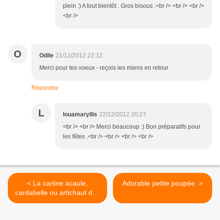
plein :) A tout bientôt . Gros bisous .<br /> <br /> <br />
<br />
O
Odile
21/12/2012 22:12
Merci pour tes voeux - reçois les miens en retour
Répondre
L
louamaryllis
22/12/2012 20:27
<br /> <br /> Merci beaucoup :) Bon préparatifs pour
les fêtes .<br /> <br /> <br /> <br />
< La carline acaule,
Adorable petite poupée. >
cardabelle ou artichaut des
Alpes .