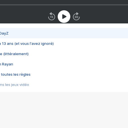
 DayZ
 a 13 ans (et vous l'avez ignoré)
e (littéralement)
im Rayan
 toutes les règles
s les jeux vidéo
us choquant de Rockstar ? - Le scandale BULLY
e plus moche de Steam
du RÊVE tourne au CAUCHEMAR
pendant 8 heures