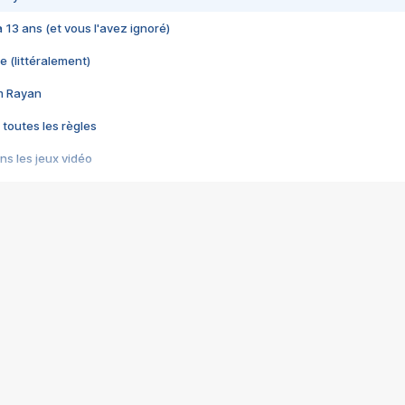
 a 13 ans (et vous l'avez ignoré)
e (littéralement)
im Rayan
 toutes les règles
s les jeux vidéo
us choquant de Rockstar ? - Le scandale BULLY
e plus moche de Steam
du RÊVE tourne au CAUCHEMAR
pendant 8 heures
it… à tort
umiliés par un jeu vidéo
ire - Final Fantasy 8